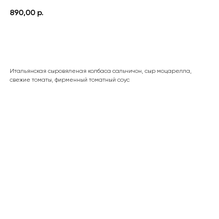
890,00
р.
ДОБАВИТЬ В КОРЗИНУ
Итальянская сыровяленая колбаса сальчичон, сыр моцарелла,
свежие томаты, фирменный томатный соус