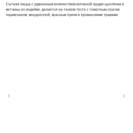
Сытная пицца с удвоенным количеством копченой грудки цыплёнка и
ветчины из индейки, делается на тонком тесте с томатным соусом,
пармезаном, моцареллой, красным луком и прованскими травами.