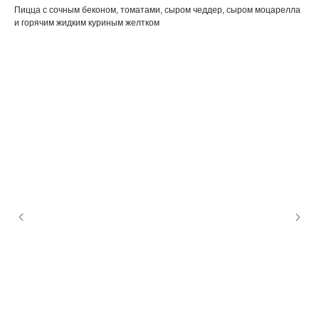
Пицца с сочным беконом, томатами, сыром чеддер, сыром моцарелла
и горячим жидким куриным желтком