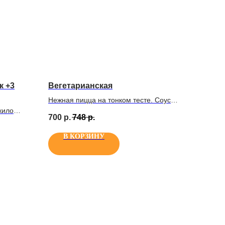
к +3
Вегетарианская
Нежная пицца на тонком тесте. Соус
кило
томатный фирменный, сыр
700
р.
748
р.
мера, в
моцарелла, свежие шампиньоны,
ленные
свежие томаты, свежий цуккини,
В КОРЗИНУ
ля
свежий болгарский перец, свежий
баклажан, свежая зелень, прованские
 на
травы
ый,