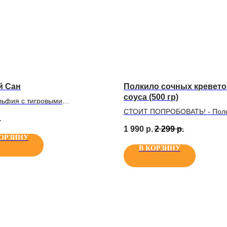
й Сан
Полкило сочных кревето
соуса (500 гр)
ьфия с тигровыми
ами, Шепот Дракона, Магуро
СТОИТ ПОПРОБОВАТЬ! - Пол
.
Токио Спайси, Токио Лайт 40
сочных креветок среднего раз
1 990
р.
2 299
р.
размера М (1500 гр)
хрустящей корочке, приготов
КОРЗИНУ
во фритюре. Вкусное блюдо д
В КОРЗИНУ
большой компании и веселого
застолья! В комплекте 3 соуса
выбор (сырный, ранч, чесночн
острый, соевый, кетчуп и т.д.)