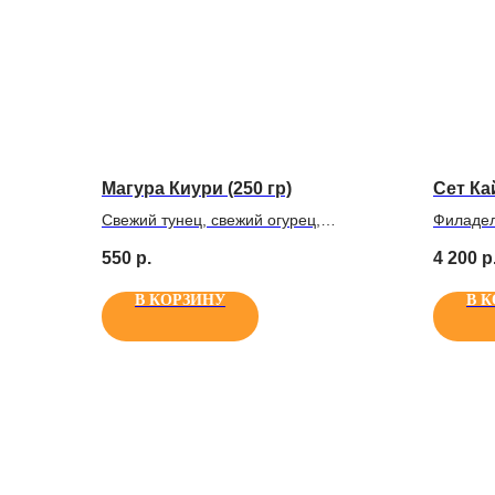
Магура Киури (250 гр)
Сет Ка
Свежий тунец, свежий огурец,
Филадел
вьетнамский рис, нори
креветк
550
р.
4 200
р
Киури, 
роллов 
В КОРЗИНУ
В 