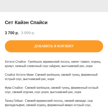
Сет Кайэн Спайси
3 700
р.
3 999
р.
ДОБАВИТЬ В КОРЗИНУ
Хотате Спайси - Гребешок, мурманский лосось, омлет тамаго, огурец,
кунжут, нежный сливочный соус гайдзин, вьетнамский рис, нори
Спайси Хотате Маки- Свежий гребешок, свежий тунец, фирменный
острый соус, вьетнамский рис, нори
Фува Спайси - Свежий гребешок, свежий тунец, фирменный острый
соус, свежий огурчик, соус унаги, вьетнамский рис, нори
Танец Гейши - Свежий мурманский лосось, свежий авокадо, сыр
филадельфия, свежий огурец, фирменный микро-острый соус,