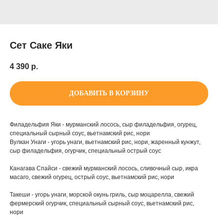
Сет Саке Яки
4 390
р.
ДОБАВИТЬ В КОРЗИНУ
Филадельфия Яки - мурманский лосось, сыр филадельфия, огурец,
специальный сырный соус, вьетнамский рис, нори
Вулкан Унаги - угорь унаги, вьетнамский рис, нори, жаренный кунжут,
сыр филадельфия, огурчик, специальный острый соус
Канагава Спайси - свежий мурманский лосось, сливочный сыр, икра
масаго, свежий огурец, острый соус, вьетнамский рис, нори
Такеши - угорь унаги, морской окунь гриль, сыр моцарелла, свежий
фермерский огурчик, специальный сырный соус, вьетнамский рис,
нори