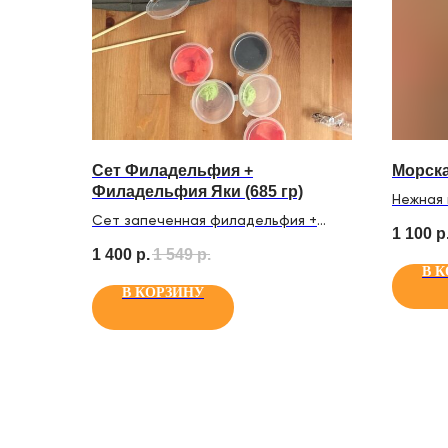
Сет Филадельфия +
Морска
Филадельфия Яки (685 гр)
Нежная 
Сет запеченная филадельфия +
Тунец, 
1 100
р
филадельфия: 16 вкуснейших роллов
мидии, 
1 400
р.
1 549
р.
на вьетнамском рисе, мурманском
моццар
В 
лососе, нежнейшем сыре
соус, с
В КОРЗИНУ
филадельфия и фермерских
огурчиках