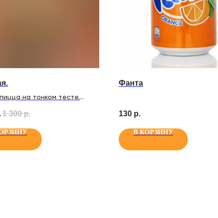
я.
Фанта
пицца на тонком тесте.
креветки, морской окунь,
.
1 300
р.
130
р.
цуккини, оливки, чеддер и
елла, фирменный томатный
КОРЗИНУ
В КОРЗИНУ
вежие томаты и руккола