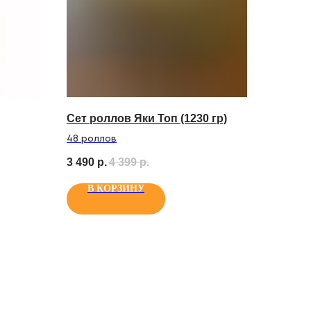
Сет роллов Яки Топ (1230 гр)
48 роллов
3 490
р.
4 399
р.
В КОРЗИНУ