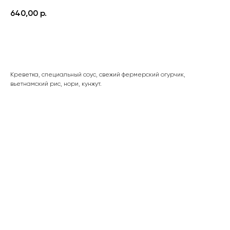
640,00
р.
ДОБАВИТЬ В КОРЗИНУ
Креветка, специальный соус, свежий фермерский огурчик,
вьетнамский рис, нори, кунжут.